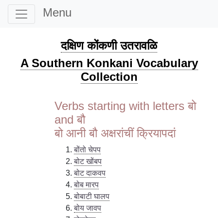
Menu
दक्षिण कोंकणी उतरावळि
A Southern Konkani Vocabulary
Collection
Verbs starting with letters बो
and बौ
बो आनी बौ अक्षरांचीं क्रियापदां
बोंतो चेपप
बोट खोंबप
बोट दाकवप
बोब मारप
बोबाटी घालप
बोय जावप