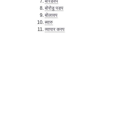
बोरडेवप
बोरोडु पडप
बोलावप
ब्यारु
व्यापार करप