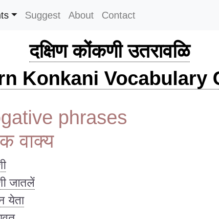
ts
Suggest
About
Contact
दक्षिण कोंकणी उतरावळि
rn Konkani Vocabulary C
ogative phrases
्थक वाक्य
ी
 जातलें
गून येता
सावत