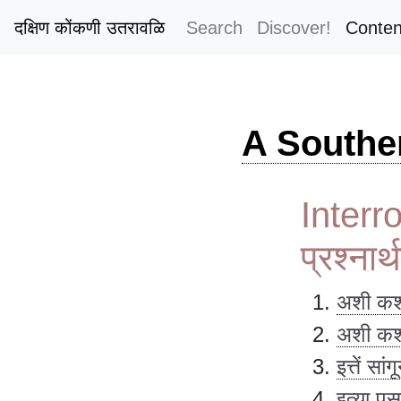
दक्षिण कोंकणी उतरावळि
Search
Discover!
Conten
A Southe
Interr
प्रश्नार
अशी कश
अशी कशी
इत्तें सां
इत्या प