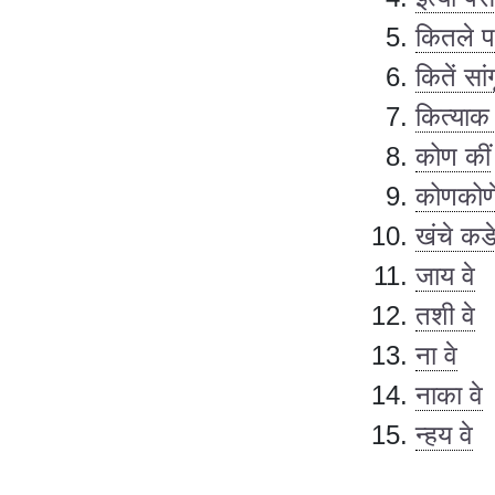
कितले प
कितें सां
कित्या
कोण कीं
कोणकोण
खंचे कडे
जाय वे
तशी वे
ना वे
नाका वे
न्हय वे