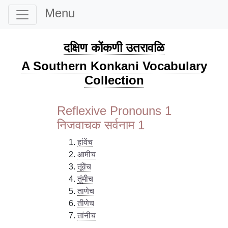
Menu
दक्षिण कोंकणी उतरावळि
A Southern Konkani Vocabulary
Collection
Reflexive Pronouns 1
निजवाचक सर्वनाम 1
हांवेंच
आमीच
तूंवेंच
तुंमीच
ताणेच
तीणेच
तांनीच